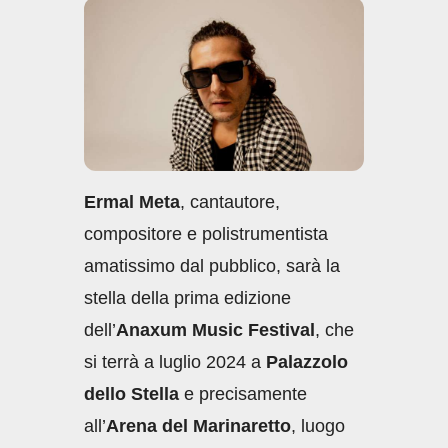
e
s
e
di
b
A
dI
vi
o
p
n
di
o
p
k
Ermal Meta
, cantautore,
compositore e polistrumentista
amatissimo dal pubblico, sarà la
stella della prima edizione
dell’
Anaxum Music Festival
, che
si terrà a luglio 2024 a
Palazzolo
dello Stella
e precisamente
all’
Arena del Marinaretto
, luogo