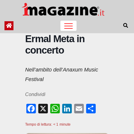
Salta
al
contenuto
Ermal Meta in
concerto
Nell’ambito dell’Anaxum Music
Festival
Condividi
F
X
W
Li
E
C
a
h
n
m
o
Tempo di lettura:
c
< 1
minute
at
k
ail
n