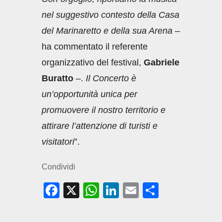
nel suggestivo contesto della Casa
del Marinaretto e della sua Arena
–
ha commentato il referente
organizzativo del festival,
Gabriele
Buratto
–.
Il Concerto è
un’opportunità unica per
promuovere il nostro territorio e
attirare l’attenzione di turisti e
visitatori
”.
Condividi
F
X
W
Li
E
C
a
h
n
m
o
c
at
k
ail
n