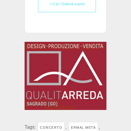
+ iCal / Outlook export
Tags:
,
,
CONCERTO
ERMAL META