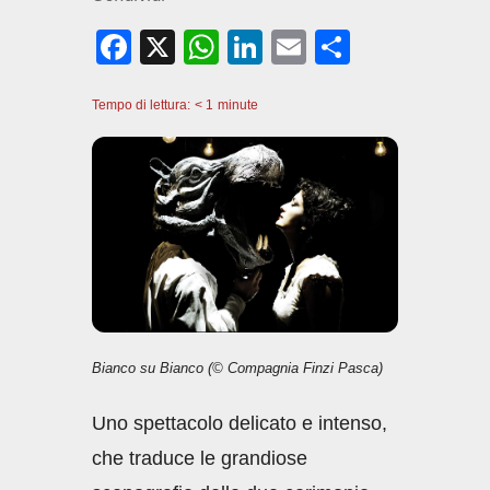
F
X
W
Li
E
C
a
h
n
m
o
Tempo di lettura:
c
< 1
minute
at
k
ail
n
e
s
e
di
b
A
dI
vi
o
p
n
di
o
p
k
Bianco su Bianco (© Compagnia Finzi Pasca)
Uno spettacolo delicato e intenso,
che traduce le grandiose