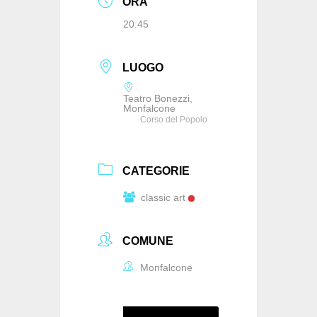
ORA
20:45
LUOGO
Teatro Bonezzi,
Monfalcone
Corso del Popolo
CATEGORIE
classic art
COMUNE
Monfalcone