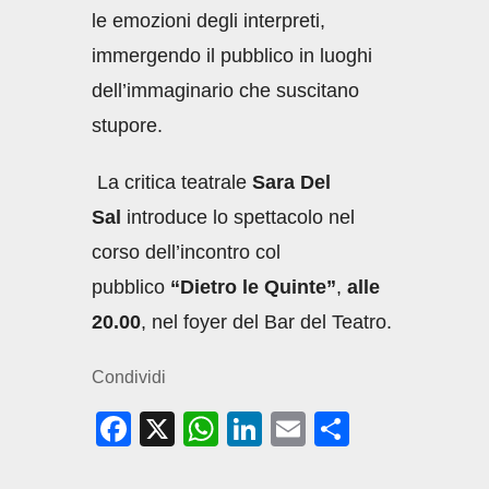
le emozioni degli interpreti,
immergendo il pubblico in luoghi
dell’immaginario che suscitano
stupore.
La critica teatrale
Sara Del
Sal
introduce lo spettacolo nel
corso dell’incontro col
pubblico
“Dietro le Quinte”
,
alle
20.00
, nel foyer del Bar del Teatro.
Condividi
F
X
W
Li
E
C
a
h
n
m
o