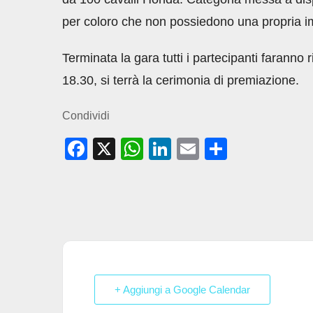
per coloro che non possiedono una propria i
Terminata la gara tutti i partecipanti faranno 
18.30, si terrà la cerimonia di premiazione.
Condividi
F
X
W
Li
E
C
a
h
n
m
o
c
at
k
ail
n
e
s
e
di
b
A
dI
vi
o
p
n
di
o
p
+ Aggiungi a Google Calendar
k