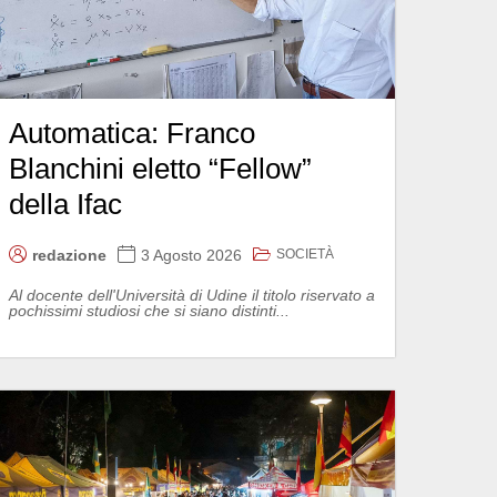
Automatica: Franco
Blanchini eletto “Fellow”
della Ifac
SOCIETÀ
redazione
3 Agosto 2026
Al docente dell'Università di Udine il titolo riservato a
pochissimi studiosi che si siano distinti...