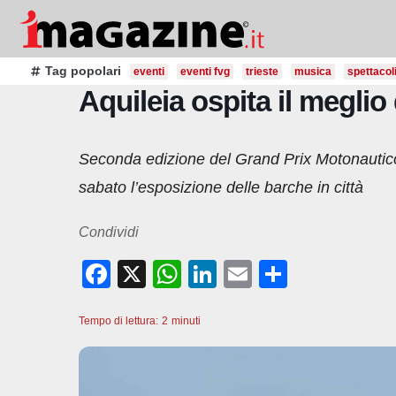
Salta
al
contenuto
Tag popolari
eventi
eventi fvg
trieste
musica
spettacol
Aquileia ospita il meglio
Seconda edizione del Grand Prix Motonautico
sabato l’esposizione delle barche in città
Condividi
F
X
W
Li
E
C
a
h
n
m
o
Tempo di lettura:
c
2
minuti
at
k
ail
n
e
s
e
di
b
A
dI
vi