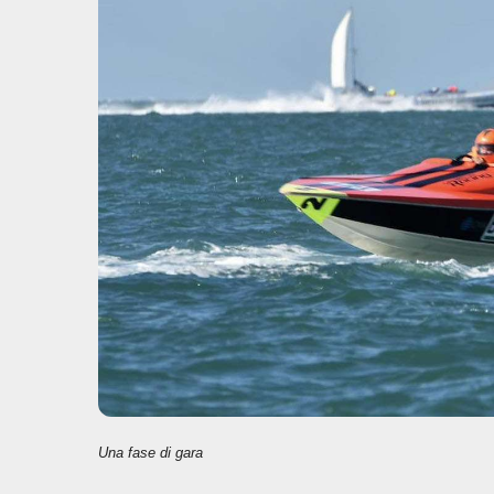
o
p
n
di
o
p
k
Una fase di gara