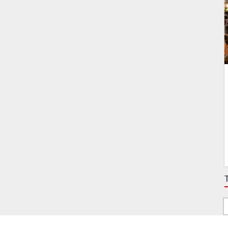
T
T
g