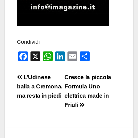
Condividi
F
X
W
Li
E
C
a
h
n
m
o
c
at
k
ail
n
Navigazione
L’Udinese
Cresce la piccola
e
s
e
di
articoli
balla a Cremona,
Formula Uno
b
A
dI
vi
ma resta in piedi
elettrica made in
o
p
n
di
Friuli
o
p
k