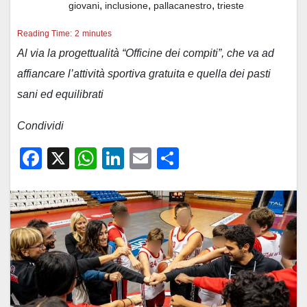
,
,
,
giovani
inclusione
pallacanestro
trieste
Reading Time:
2
minutes
Al via la progettualità “Officine dei compiti”, che va ad
affiancare l’attività sportiva gratuita e quella dei pasti
sani ed equilibrati
Condividi
F
X
W
Li
E
C
a
h
n
m
o
c
at
k
ail
n
e
s
e
di
b
A
dI
vi
o
p
n
di
o
p