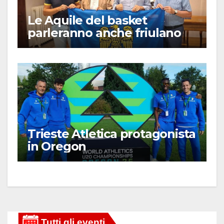
Le Aquile del basket
parleranno anche friulano
Trieste Atletica protagonista
in Oregon