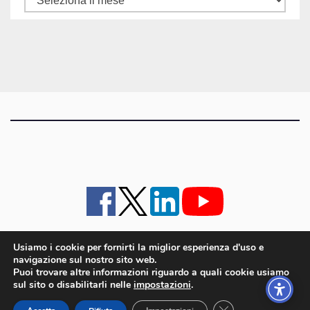
gli
articoli
Usiamo i cookie per fornirti la miglior esperienza d'uso e
navigazione sul nostro sito web.
iMagazine
·
contatti e staff
·
lavora con noi
·
Pubblicità
·
note legali e privacy policy
·
Puoi trovare altre informazioni riguardo a quali cookie usiamo
Cookie policy UE
sul sito o disabilitarli nelle
impostazioni
.
iMagazine è un marchio di proprietà di Goliardica Editrice redazione in via Aquileia 64a,
Close GDPR Cookie
Bagnaria Arsa (UD) - P.iva 00559050315