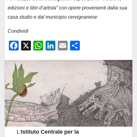
edizioni e libri d’artista” con opere provenienti dalla sua
casa studio e dal municipio cervignanese
Condividi
F
X
W
Li
E
C
a
h
n
m
o
c
at
k
ail
n
e
s
e
di
b
A
dI
vi
o
p
n
di
o
p
k
L’
Istituto Centrale per la