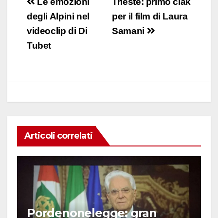
Navigazione
Le emozioni
Trieste: primo ciak
e
s
e
di
articoli
degli Alpini nel
per il film di Laura
b
A
dI
vi
videoclip di Di
Samani
o
p
n
di
Tubet
o
p
k
Articoli correlati
Pordenonelegge: gran