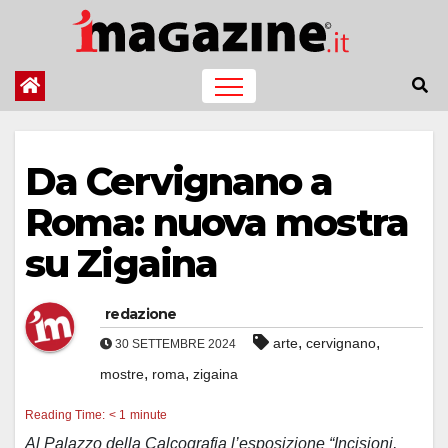
Salta
al
contenuto
Da Cervignano a
Roma: nuova mostra
su Zigaina
redazione
,
,
arte
cervignano
30 SETTEMBRE 2024
,
,
mostre
roma
zigaina
Reading Time:
< 1
minute
Al Palazzo della Calcografia l’esposizione “Incisioni,