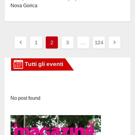
Nova Gorica
Paginazione
1
2
3
…
124
degli
articoli
No post found