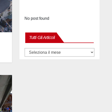
No post found
Tutti Gli Articoli
Tutti
gli
articoli