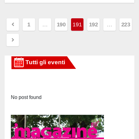
Paginazione
1
…
190
191
192
…
223
degli
articoli
No post found