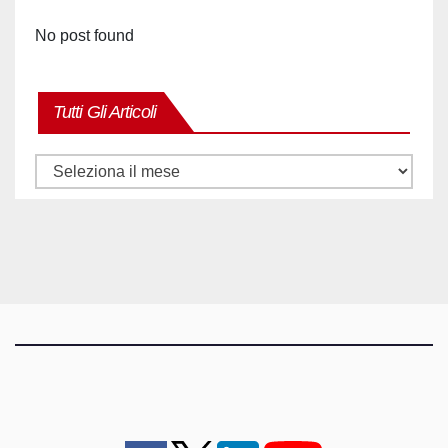
No post found
Tutti Gli Articoli
Tutti
gli
articoli