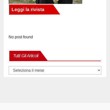
No post found
Tutti Gli Articoli
Tutti
gli
articoli