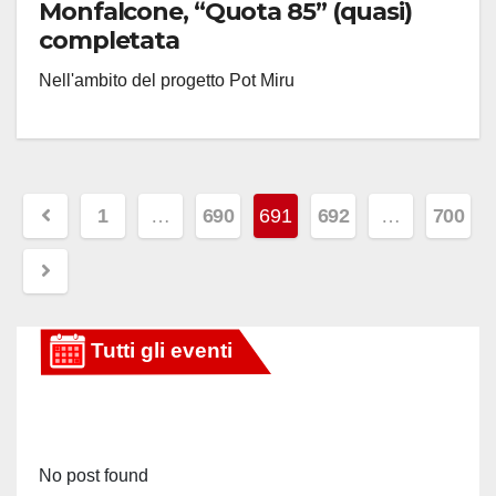
Monfalcone, “Quota 85” (quasi)
completata
Nell'ambito del progetto Pot Miru
Paginazione
1
…
690
691
692
…
700
degli
articoli
No post found