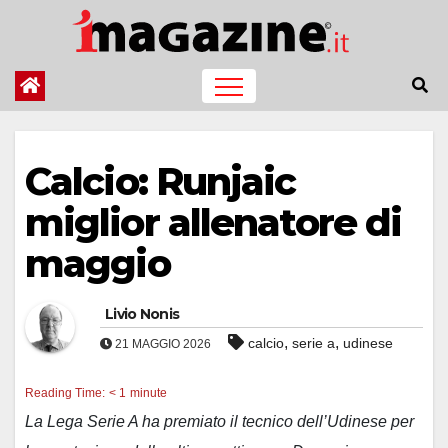
Salta
al
contenuto
Calcio: Runjaic
miglior allenatore di
maggio
Livio Nonis
,
,
calcio
serie a
udinese
21 MAGGIO 2026
Reading Time:
< 1
minute
La Lega Serie A ha premiato il tecnico dell’Udinese per