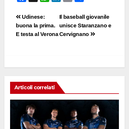
a
h
n
m
o
c
at
k
ail
n
Navigazione
Udinese:
Il baseball giovanile
e
s
e
di
articoli
buona la prima.
unisce Staranzano e
b
A
dI
vi
E testa al Verona
Cervignano
o
p
n
di
o
p
k
Articoli correlati