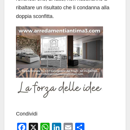
ribaltare un risultato che li condanna alla
doppia sconfitta.
Condividi
F
X
W
Li
E
C