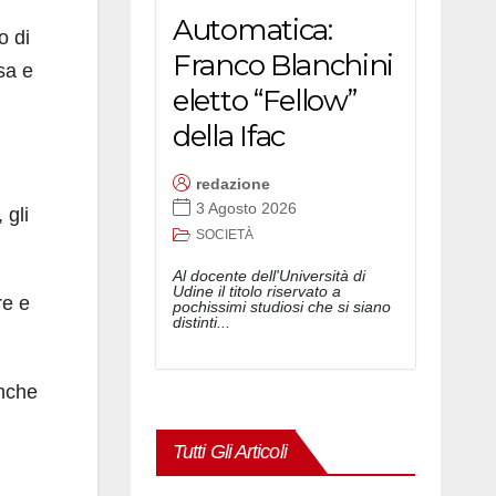
Automatica:
o di
Franco Blanchini
sa e
eletto “Fellow”
della Ifac
redazione
3 Agosto 2026
 gli
SOCIETÀ
Al docente dell'Università di
Udine il titolo riservato a
re e
pochissimi studiosi che si siano
distinti...
anche
Tutti Gli Articoli