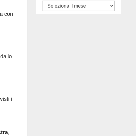
Tutti
ra con
gli
articoli
 dallo
isti i
a
stra
,