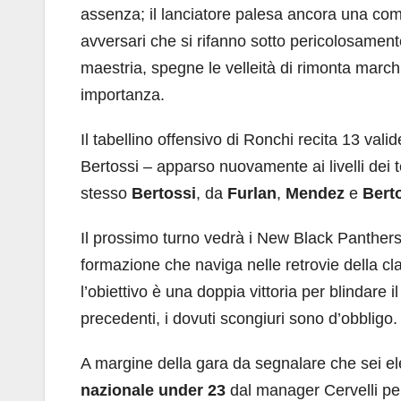
assenza; il lanciatore palesa ancora una com
avversari che si rifanno sotto pericolosamente.
maestria, spegne le velleità di rimonta march
importanza.
Il tabellino offensivo di Ronchi recita 13 vali
Bertossi – apparso nuovamente ai livelli dei t
stesso
Bertossi
, da
Furlan
,
Mendez
e
Berto
Il prossimo turno vedrà i New Black Panthers
formazione che naviga nelle retrovie della cla
l’obiettivo è una doppia vittoria per blindare 
precedenti, i dovuti scongiuri sono d’obbligo.
A margine della gara da segnalare che sei el
nazionale under 23
dal manager Cervelli per