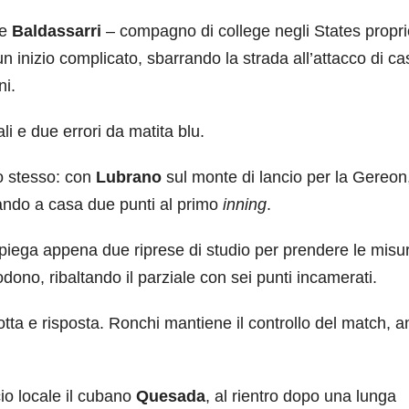
te
Baldassarri
– compagno di college negli States propri
un inizio complicato, sbarrando la strada all’attacco di ca
ni.
li e due errori da matita blu.
lo stesso: con
Lubrano
sul monte di lancio per la Gereon,
ando a casa due punti al primo
inning
.
mpiega appena due riprese di studio per prendere le misu
dono, ribaltando il parziale con sei punti incamerati.
otta e risposta. Ronchi mantiene il controllo del match, 
cio locale il cubano
Quesada
, al rientro dopo una lunga