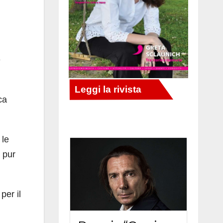
e
ca
 le
 pur
 per il