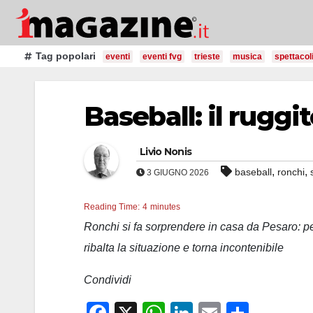
Salta
al
contenuto
Tag popolari
eventi
eventi fvg
trieste
musica
spettacol
Baseball: il ruggi
Livio Nonis
,
,
baseball
ronchi
3 GIUGNO 2026
Reading Time:
4
minutes
Ronchi si fa sorprendere in casa da Pesaro: pe
ribalta la situazione e torna incontenibile
Condividi