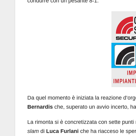
condurre con un pesante 8-1.
Da quel momento è iniziata la reazione d’orgo
Bernardis
che, superato un avvio incerto, ha 
La rimonta si è concretizzata con sette punti r
slam
di
Luca Furlani
che ha riacceso le spe