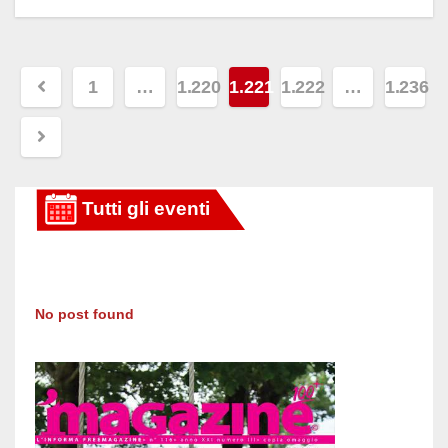
Paginazione
1
…
1.220
1.221
1.222
…
1.236
degli
articoli
No post found