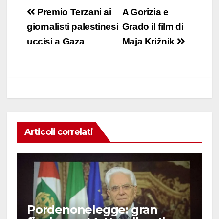
c
at
k
ail
n
Navigazione
Premio Terzani ai
A Gorizia e
e
s
e
di
articoli
giornalisti palestinesi
Grado il film di
b
A
dI
vi
uccisi a Gaza
Maja Križnik
o
p
n
di
o
p
k
Articoli correlati
Pordenonelegge: gran