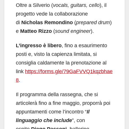
Oltre a Silverio (
vocals, guitars, cello
), il
progetto vede la collaborazione
di
Nicholas Remondino
(
prepared drum
)
e
Matteo Rizzo
(
sound engineer
).
L’ingresso è libero
, fino a esaurimento
posti
e, visto la capienza limitata, si
consiglia caldamente la prenotazione al
link
https://forms.gle/79GaFVVQ1kqzbhae
8
.
Il programma della rassegna, che si
articolerà fino a fine maggio, proporrà poi
appuntamenti come l’incontro “
Il
linguaggio che include
”, con
ospite
Diego Passoni
, ballerino,