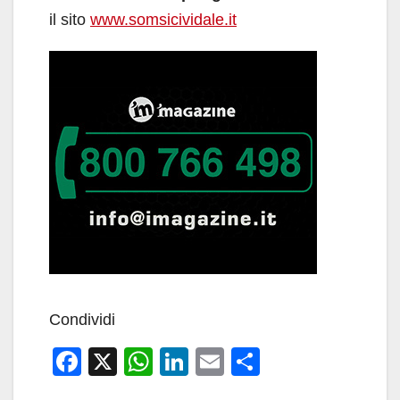
il sito
www.somsicividale.it
Condividi
F
X
W
Li
E
C
a
h
n
m
o