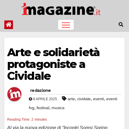
Salta
al
contenuto
Arte e solidarietà
protagoniste a
Cividale
redazione
,
,
,
arte
cividale
eventi
eventi
8 APRILE 2025
,
,
fvg
festival
musica
Reading Time:
2
minutes
Al via la nuova edizione di “Incontri Somsi Spring