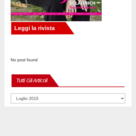
No post found
Tutti Gli Articoli
Tutti
gli
articoli