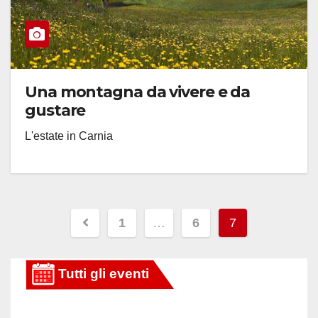
Una montagna da vivere e da
gustare
L'estate in Carnia
Paginazione
1
…
6
7
degli
articoli