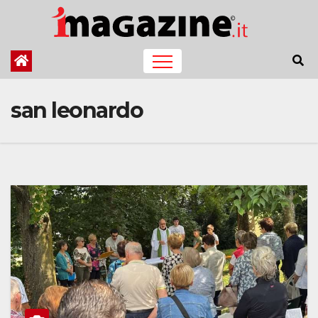
Salta
al
contenuto
san leonardo