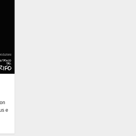
Con
us e