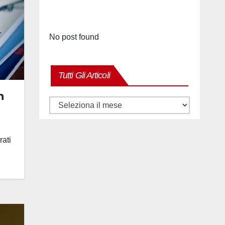
No post found
Tutti Gli Articoli
n
Tutti
gli
articoli
rati