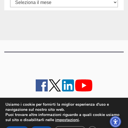
Tutti
gli
articoli
Usiamo i cookie per fornirti la miglior esperienza d'uso e
navigazione sul nostro sito web.
iMagazine
·
contatti e staff
·
lavora con noi
·
Pubblicità
·
note legali e privacy policy
·
Puoi trovare altre informazioni riguardo a quali cookie usiamo
Cookie policy UE
sul sito o disabilitarli nelle
impostazioni
.
iMagazine è un marchio di proprietà di Goliardica Editrice redazione in via Aquileia 64a,