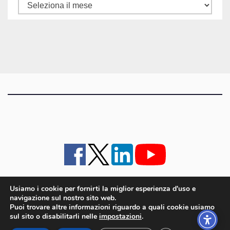
Tutti
gli
articoli
Usiamo i cookie per fornirti la miglior esperienza d'uso e
navigazione sul nostro sito web.
iMagazine
·
contatti e staff
·
lavora con noi
·
Pubblicità
·
note legali e privacy policy
·
Puoi trovare altre informazioni riguardo a quali cookie usiamo
Cookie policy UE
sul sito o disabilitarli nelle
impostazioni
.
iMagazine è un marchio di proprietà di Goliardica Editrice redazione in via Aquileia 64a,