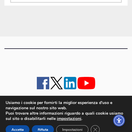
gli
articoli
Usiamo i cookie per fornirti la miglior esperienza d'uso e
navigazione sul nostro sito web.
iMagazine
·
contatti e staff
·
lavora con noi
·
Pubblicità
·
note legali e privacy policy
·
Puoi trovare altre informazioni riguardo a quali cookie usiamo
Cookie policy UE
sul sito o disabilitarli nelle
impostazioni
.
iMagazine è un marchio di proprietà di Goliardica Editrice redazione in via Aquileia 64a,
Close GDPR Cookie
Bagnaria Arsa (UD) - P.iva 00559050315
Accetta
Rifiuta
Impostazioni