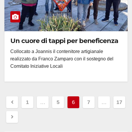
Un cuore di tappi per beneficenza
Collocato a Joannis il contenitore artigianale
realizzato da Franco Zamparo con il sostegno del
Comitato Iniziative Locali
Paginazione
1
…
5
6
7
…
17
degli
articoli