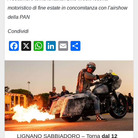
motoristico di fine estate in concomitanza con l’airshow
della PAN
Condividi
F
X
W
Li
E
C
a
h
n
m
o
c
at
k
ail
n
e
s
e
di
b
A
dI
vi
o
p
n
di
o
p
k
LIGNANO SABBIADORO – Torna
dal 12