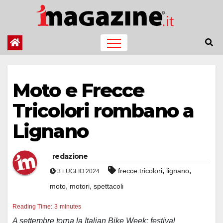
Salta
al
contenuto
Moto e Frecce
Tricolori rombano a
Lignano
redazione
,
,
frecce tricolori
lignano
3 LUGLIO 2024
,
,
moto
motori
spettacoli
Reading Time:
3
minutes
A settembre torna la Italian Bike Week: festival