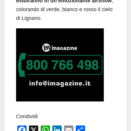
esibiranno in un emozionante airshow
,
colorando di verde, bianco e rosso il cielo
di Lignano.
Condividi
F
X
W
Li
E
C