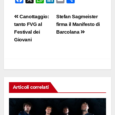
a
h
n
m
o
c
at
k
ail
n
Navigazione
Canottaggio:
Stefan Sagmeister
e
s
e
di
articoli
tanto FVG al
firma il Manifesto di
b
A
dI
vi
Festival dei
Barcolana
o
p
n
di
Giovani
o
p
k
Articoli correlati