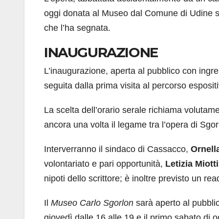
oggi donata al Museo dal Comune di Udine sen
che l’ha segnata.
INAUGURAZIONE
L’inaugurazione, aperta al pubblico con ingres
seguita dalla prima visita al percorso esposit
La scelta dell’orario serale richiama volutam
ancora una volta il legame tra l’opera di Sgorlo
Interverranno il sindaco di Cassacco,
Ornella
volontariato e pari opportunità,
Letizia Miotti
nipoti dello scrittore; è inoltre previsto un r
Il
Museo Carlo Sgorlon
sarà aperto al pubblic
giovedì dalle 16 alle 19 e il primo sabato di 