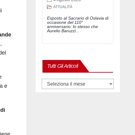
ATTUALITÀ
i
Esposto al Sacrario di Oslavia di
occasione del 110°
anniversario: lo stesso che
Aurelio Baruzzi...
rande
,
del
Tutti Gli Articoli
e
Tutti
ta e
gli
articoli
 di
viene