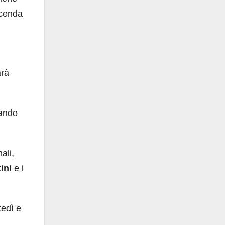
icenda
rà
eando
ali,
ini
e i
tedì e