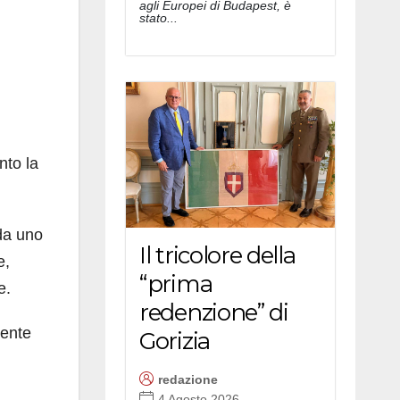
agli Europei di Budapest, è
stato...
nto la
 da uno
Il tricolore della
e,
“prima
e.
redenzione” di
mente
Gorizia
redazione
4 Agosto 2026