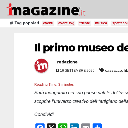
Salta
al
contenuto
Tag popolari
eventi
eventi fvg
trieste
musica
spettacol
Il primo museo de
redazione
,
cassacco
li
16 SETTEMBRE 2025
Reading Time:
3
minutes
Sarà inaugurato nel suo paese natale di Cassacc
scoprire l’universo creativo dell’“artigiano dell
Condividi