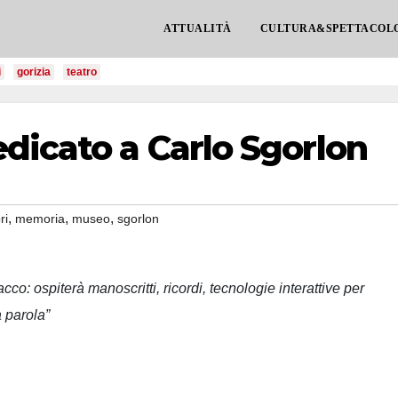
ATTUALITÀ
CULTURA&SPETTACOL
i
gorizia
teatro
dicato a Carlo Sgorlon
,
,
,
bri
memoria
museo
sgorlon
o: ospiterà manoscritti, ricordi, tecnologie interattive per
a parola”