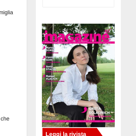
miglia
o che