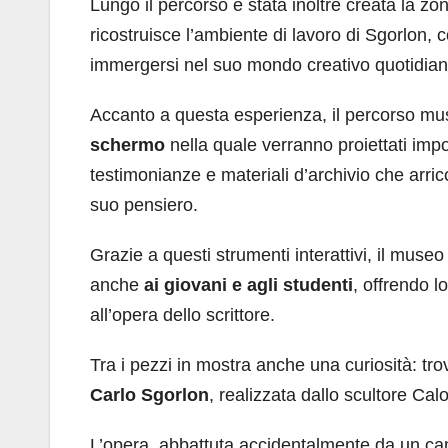
Lungo il percorso è stata inoltre creata la zon
ricostruisce l’ambiente di lavoro di Sgorlon, 
immergersi nel suo mondo creativo quotidian
Accanto a questa esperienza, il percorso m
schermo
nella quale verranno proiettati import
testimonianze e materiali d’archivio che arri
suo pensiero.
Grazie a questi strumenti interattivi, il muse
anche
ai giovani e agli studenti
, offrendo l
all’opera dello scrittore.
Tra i pezzi in mostra anche una curiosità: tr
Carlo Sgorlon
, realizzata dallo scultore Ca
L’opera, abbattuta accidentalmente da un c