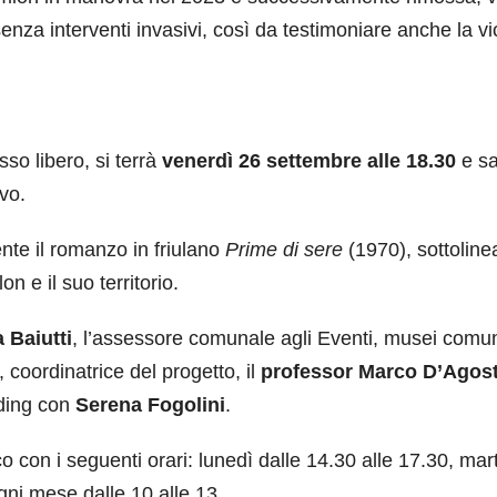
za interventi invasivi, così da testimoniare anche la v
so libero, si terrà
venerdì 26 settembre alle 18.30
e sa
ivo.
ente il romanzo in friulano
Prime di sere
(1970), sottolin
n e il suo territorio.
 Baiutti
, l’assessore comunale agli Eventi, musei comun
, coordinatrice del progetto, il
professor Marco D’Agost
eading con
Serena Fogolini
.
o con i seguenti orari: lunedì dalle 14.30 alle 17.30, mar
ogni mese dalle 10 alle 13.