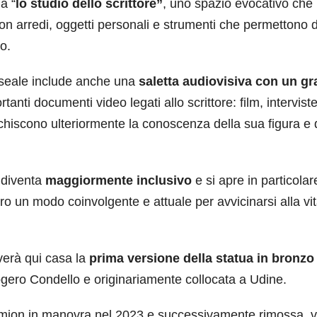
a “
lo studio dello scrittore”
, uno spazio evocativo che
con arredi, oggetti personali e strumenti che permettono d
o.
useale include anche una
saletta audiovisiva con un g
anti documenti video legati allo scrittore: film, interviste
cchiscono ulteriormente la conoscenza della sua figura e 
o diventa
maggiormente inclusivo
e si apre in particolar
oro un modo coinvolgente e attuale per avvicinarsi alla vi
overà qui casa la
prima versione della statua in bronzo
logero Condello e originariamente collocata a Udine.
amion in manovra nel 2023 e successivamente rimossa, 