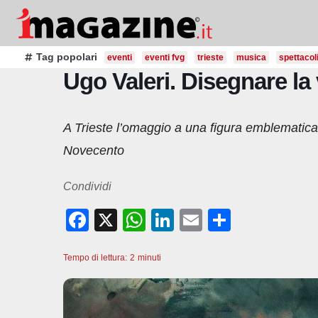
Salta
al
contenuto
Tag popolari
eventi
eventi fvg
trieste
musica
spettacol
Ugo Valeri. Disegnare la 
A Trieste l’omaggio a una figura emblematica e
Novecento
Condividi
F
X
W
Li
E
C
a
h
n
m
o
Tempo di lettura:
c
2
minuti
at
k
ail
n
e
s
e
di
b
A
dI
vi