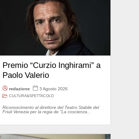
Premio “Curzio Inghirami” a
Paolo Valerio
redazione
3 Agosto 2026
CULTURA&SPETTACOLO
Riconoscimento al direttore del Teatro Stabile del
Friuli Venezia per la regia de “La coscienza...