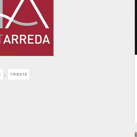
,
E
TRIESTE