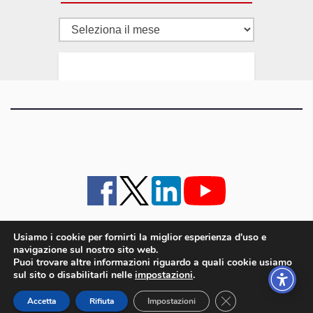
Tutti
gli
articoli
Usiamo i cookie per fornirti la miglior esperienza d'uso e
navigazione sul nostro sito web.
iMagazine
·
contatti e staff
·
lavora con noi
·
Pubblicità
·
note legali e privacy policy
·
Puoi trovare altre informazioni riguardo a quali cookie usiamo
Cookie policy UE
sul sito o disabilitarli nelle
impostazioni
.
iMagazine è un marchio di proprietà di Goliardica Editrice redazione in via Aquileia 64a,
Close GDPR Cookie
Bagnaria Arsa (UD) - P.iva 00559050315
Accetta
Rifiuta
Impostazioni
© 2006 - 2026 Goliardica Editrice