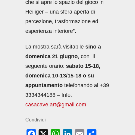
che si apre lo spazio del gioco in
Heiliger – una sfera aperta di
percezione, trasformazione ed
esperienza interiore”.
La mostra sarà visitabile
sino a
domenica 21 giugno
, con il
seguente orario:
sabato 15-18,
domenica 10-13/15-18 o su
appuntamento
telefonando al +39
3334344188 – Info:
casacave.art@gmail.com
Condividi
F
X
W
Li
E
C