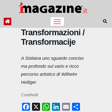
Salta
al
contenuto
Transformazioni /
Transformacije
A Sistiana uno sguardo conciso
ma profondo sul vario e ricco
percorso artistico di Wilhelm
Heiliger
Condividi
F
X
W
Li
E
C