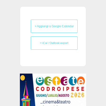
+ Aggiungi a Google Calendar
+ iCal / Outlook export