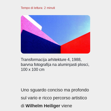
a
h
n
m
o
Tempo di lettura:
c
2
minuti
at
k
ail
n
e
s
e
di
b
A
dI
vi
o
p
n
di
o
p
k
Transformacija arhitekture 4, 1988,
barvna fotografija na aluminjasti plosci,
100 x 100 cm
Uno sguardo conciso ma profondo
sul vario e ricco percorso artistico
di
Wilhelm Heiliger
viene