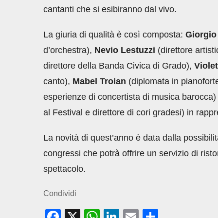
cantanti che si esibiranno dal vivo.
La giuria di qualità è così composta:
Giorgio
d’orchestra),
Nevio Lestuzzi
(direttore artis
direttore della Banda Civica di Grado),
Viole
canto),
Mabel Troian
(diplomata in pianoforte
esperienze di concertista di musica barocca)
al Festival e direttore di cori gradesi) in rap
La novità di quest’anno è data dalla possibilità
congressi che potrà offrire un servizio di ris
spettacolo.
Condividi
F
X
W
Li
E
C