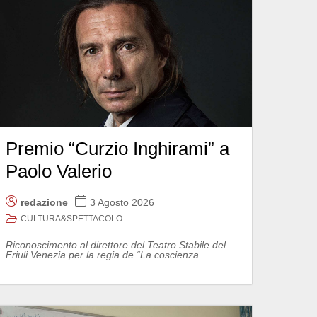
Premio “Curzio Inghirami” a
Paolo Valerio
redazione
3 Agosto 2026
CULTURA&SPETTACOLO
Riconoscimento al direttore del Teatro Stabile del
Friuli Venezia per la regia de “La coscienza...