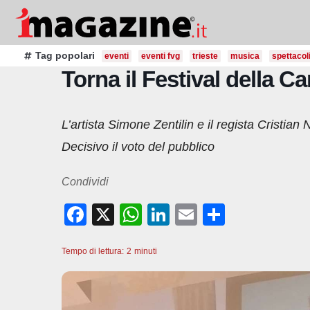
Salta
al
contenuto
Tag popolari
eventi
eventi fvg
trieste
musica
spettacol
Torna il Festival della 
L’artista Simone Zentilin e il regista Cristian
Decisivo il voto del pubblico
Condividi
F
X
W
Li
E
C
a
h
n
m
o
Tempo di lettura:
c
2
minuti
at
k
ail
n
e
s
e
di
b
A
dI
vi