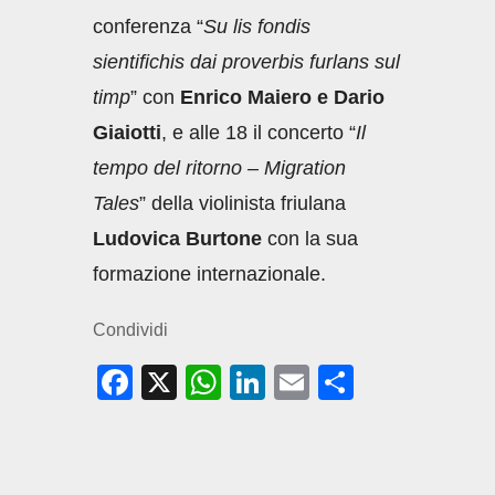
conferenza “
Su lis fondis
sientifichis dai proverbis furlans sul
timp
” con
Enrico Maiero e Dario
Giaiotti
, e alle 18 il concerto “
Il
tempo del ritorno – Migration
Tales
” della violinista friulana
Ludovica Burtone
con la sua
formazione internazionale.
Condividi
F
X
W
Li
E
C
a
h
n
m
o
c
at
k
ail
n
e
s
e
di