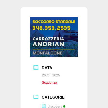
b
A
dI
vi
o
p
n
di
o
p
k
DATA
26 Ott 2025
Scadenza
CATEGORIE
discovery