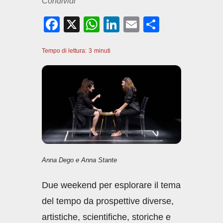
Condividi
F
X
W
Li
E
C
a
h
n
m
o
Tempo di lettura:
c
3
minuti
at
k
ail
n
e
s
e
di
b
A
dI
vi
o
p
n
di
o
p
k
Anna Dego e Anna Stante
Due weekend per esplorare il tema
del tempo da prospettive diverse,
artistiche, scientifiche, storiche e