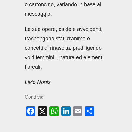
o cartoncino, variando in base al
messaggio.
Le sue opere, calde e avvolgenti,
traspongono stati d’animo e
concetti di rinascita, prediligendo
volti femminili, natura ed elementi
floreali.
Livio Nonis
Condividi
F
X
W
Li
E
C
a
h
n
m
o
c
at
k
ail
n