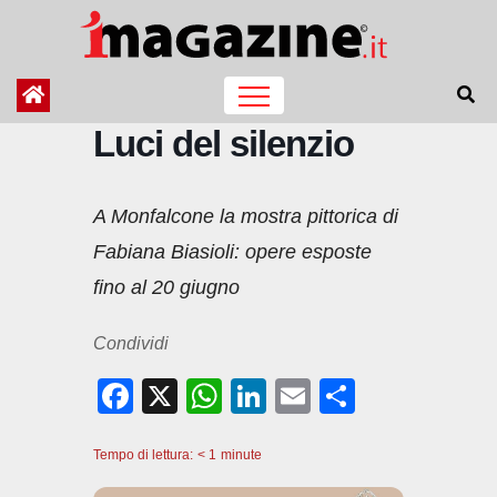
Salta
al
contenuto
Luci del silenzio
A Monfalcone la mostra pittorica di
Fabiana Biasioli: opere esposte
fino al 20 giugno
Condividi
F
X
W
Li
E
C
a
h
n
m
o
Tempo di lettura:
c
< 1
minute
at
k
ail
n