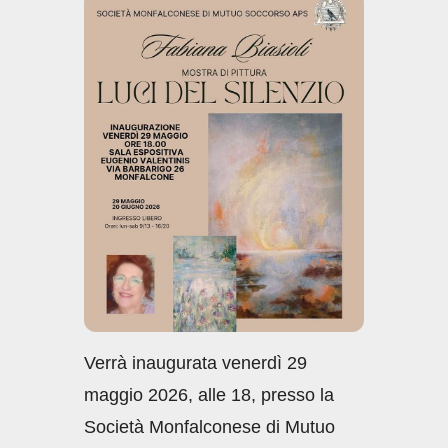
e
s
e
di
b
A
dI
vi
o
p
n
di
o
p
k
Verrà inaugurata venerdì 29
maggio 2026, alle 18, presso la
Società Monfalconese di Mutuo