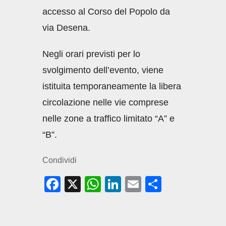
accesso al Corso del Popolo da
via Desena.
Negli orari previsti per lo
svolgimento dell’evento, viene
istituita temporaneamente la libera
circolazione nelle vie comprese
nelle zone a traffico limitato “A” e
“B”.
Condividi
F
X
W
Li
E
C
a
h
n
m
o
c
at
k
ail
n