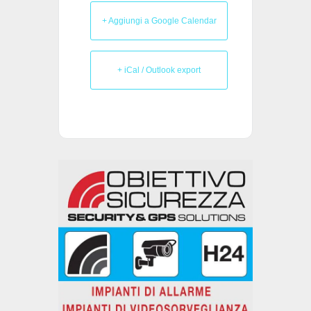
+ Aggiungi a Google Calendar
+ iCal / Outlook export