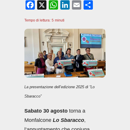
F
X
W
Li
E
C
a
h
n
m
o
Tempo di lettura:
c
5
minuti
at
k
ail
n
e
s
e
di
b
A
dI
vi
o
p
n
di
o
p
k
La presentazione dell’edizione 2025 di “Lo
Sbaracco”
Sabato 30 agosto
torna a
Monfalcone
Lo Sbaracco
,
l’appuntamento che coniuga