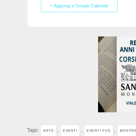
o
p
+ Aggiungi a Google Calendar
k
Tags:
,
,
,
ARTE
EVENTI
EVENTI FVG
MOSTR