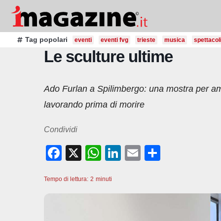
Salta
al
contenuto
Tag popolari
eventi
eventi fvg
trieste
musica
spettacol
Le sculture ultime
Ado Furlan a Spilimbergo: una mostra per amm
lavorando prima di morire
Condividi
F
X
W
Li
E
C
a
h
n
m
o
Tempo di lettura:
c
2
minuti
at
k
ail
n
e
s
e
di
b
A
dI
vi