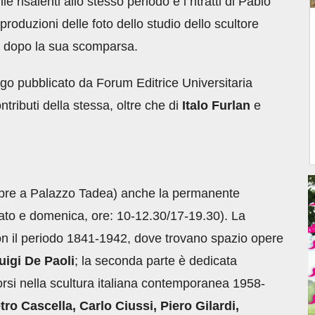
risalenti allo stesso periodo e i ritratti di Pablo
roduzioni delle foto dello studio dello scultore
si dopo la sua scomparsa.
go pubblicato da Forum Editrice Universitaria
ntributi della stessa, oltre che di
Italo
Furlan
e
empre a Palazzo Tadea) anche la permanente
ato e domenica, ore: 10-12.30/17-19.30). La
 con il periodo 1841-1942, dove trovano spazio opere
uigi
De
Paoli
; la seconda parte è dedicata
orsi nella scultura italiana contemporanea 1958-
tro Cascella, Carlo Ciussi, Piero Gilardi,