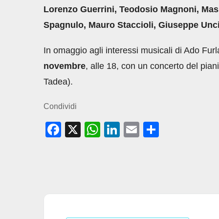
Lorenzo Guerrini, Teodosio Magnoni, Ma
Spagnulo, Mauro Staccioli, Giuseppe Unc
In omaggio agli interessi musicali di Ado Furl
novembre
, alle 18, con un concerto del pian
Tadea).
Condividi
F
X
W
Li
E
C
a
h
n
m
o
c
at
k
ail
n
e
s
e
di
b
A
dI
vi
o
p
n
di