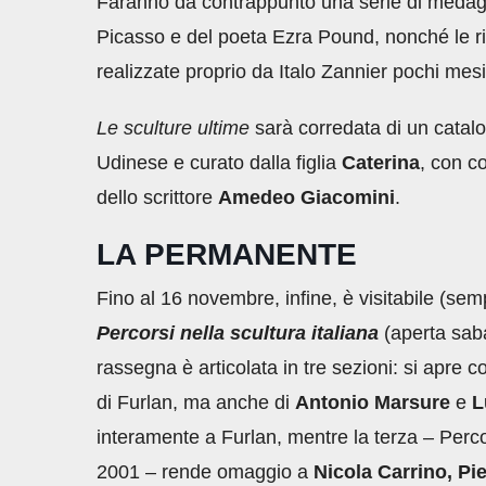
Faranno da contrappunto una serie di medaglie 
Picasso e del poeta Ezra Pound, nonché le rip
realizzate proprio da Italo Zannier pochi me
Le sculture ultime
sarà corredata di un catalo
Udinese e curato dalla figlia
Caterina
, con co
dello scrittore
Amedeo
Giacomini
.
LA PERMANENTE
Fino al 16 novembre, infine, è visitabile (s
Percorsi nella scultura italiana
(aperta sab
rassegna è articolata in tre sezioni: si apre
di Furlan, ma anche di
Antonio Marsure
e
L
interamente a Furlan, mentre la terza – Perc
2001 – rende omaggio a
Nicola Carrino, Pie