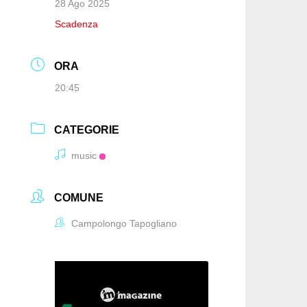
28 Ago 2025
Scadenza
ORA
20:45
CATEGORIE
music
COMUNE
Campolongo Tapogliano