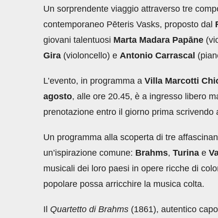
Un sorprendente viaggio attraverso tre comp
contemporaneo Pēteris Vasks, proposto dal
giovani talentuosi
Marta Madara Papāne
(vi
Gira
(violoncello) e
Antonio Carrascal
(pian
L’evento, in programma a
Villa Marcotti Ch
agosto
, alle ore 20.45, è a ingresso libero ma
prenotazione entro il giorno prima scrivendo
Un programma alla scoperta di tre affascinanti
un’ispirazione comune:
Brahms
,
Turina
e
V
musicali dei loro paesi in opere ricche di col
popolare possa arricchire la musica colta.
Il
Quartetto di Brahms
(1861), autentico capo