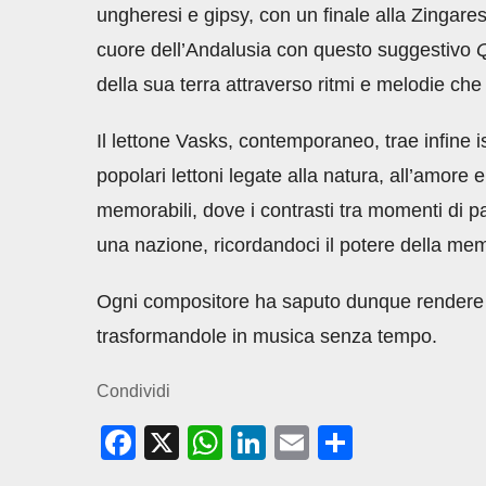
ungheresi e gipsy, con un finale alla Zingares
cuore dell’Andalusia con questo suggestivo
Q
della sua terra attraverso ritmi e melodie che
Il lettone Vasks, contemporaneo, trae infine 
popolari lettoni legate alla natura, all’amore e
memorabili, dove i contrasti tra momenti di p
una nazione, ricordandoci il potere della me
Ogni compositore ha saputo dunque rendere om
trasformandole in musica senza tempo.
Condividi
F
X
W
Li
E
C
a
h
n
m
o