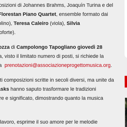
osizioni di Johannes Brahms, Joaquín Turina e del
Florestan Piano Quartet
, ensemble formato dai
olino),
Teresa Caleiro
(viola),
Silvia
oforte).
iozza
di
Campolongo Tapogliano
giovedì 28
, visto il limitato numero di posti, si richiede la
 a
prenotazioni@
associazioneprogettomusica.org
.
 composizioni scritte in secoli diversi, ma unite da
asks
hanno saputo trasformare le tradizioni
ore e significato, dimostrando quanto la musica
lavoro, esprime il suo amore per le melodie