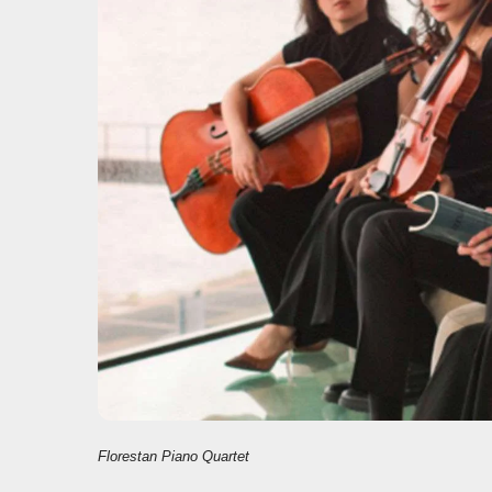
o
p
k
Florestan Piano Quartet