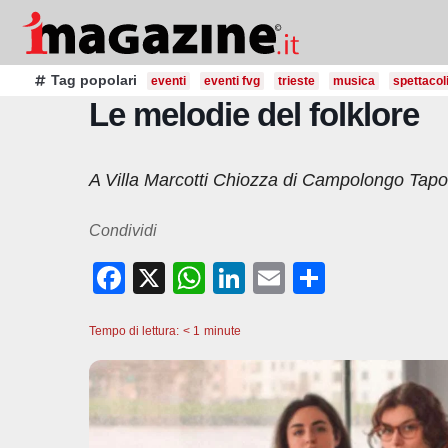
Salta
al
contenuto
Tag popolari
eventi
eventi fvg
trieste
musica
spettacol
Le melodie del folklore
A Villa Marcotti Chiozza di Campolongo Tapog
Condividi
F
X
W
Li
E
C
a
h
n
m
o
Tempo di lettura:
c
< 1
minute
at
k
ail
n
e
s
e
di
b
A
dI
vi
o
p
n
di