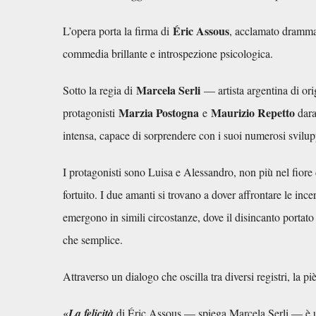
Éric Assous
L’opera porta la firma di
, acclamato drammat
commedia brillante e introspezione psicologica.
Marcela Serli
Sotto la regia di
— artista argentina di orig
Marzia Postogna
Maurizio Repetto
protagonisti
e
dara
intensa, capace di sorprendere con i suoi numerosi svilupp
I protagonisti sono Luisa e Alessandro, non più nel fiore
fortuito. I due amanti si trovano a dover affrontare le inc
emergono in simili circostanze, dove il disincanto portato
che semplice.
Attraverso un dialogo che oscilla tra diversi registri, la 
«
La felicità
di Éric Assous — spiega Marcela Serli — è u