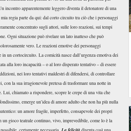
Un incontro apparentemente leggero diventa il detonatore di una
a mia regia parte da qui: dal corto circuito tra ciò che i personaggi
ramente concentrato sugli attori, sulle loro reazioni, sui tempi
pone. Ogni situazione può rivelare un lato inatteso che può
dolorosamente vero. Le reazioni emotive dei personaggi
e in un cortocircuito.
La comicità nasce dall’urgenza emotiva dei
 alla loro incapacità – o al loro disperato tentativo – di essere
izioni, nei loro tentativi maldestri di difendersi, di controllare
i, con la sua irragionevole pretesa di trasformare una notte in
e. Lui, chiamato a rispondere, scopre le crepe di una vita che
ofondissimo, emerge un’idea di amore adulto che non ha più nulla
utentico: un amore fragile, imperfetto, consapevole dei propri
n gioco teatrale continuo, vivo, imprevedibile, come lo è la
se possibile, certamente necessaria.
La felicità
diventa così una