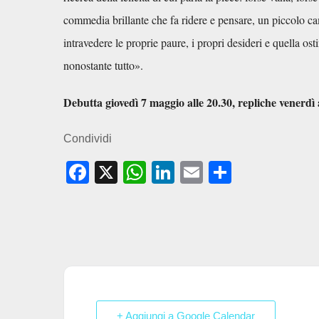
commedia brillante che fa ridere e pensare, un piccolo ca
intravedere le proprie paure, i propri desideri e quella os
nonostante tutto».
Debutta giovedì 7 maggio alle 20.30, repliche venerdì 
Condividi
F
X
W
Li
E
C
a
h
n
m
o
c
at
k
ail
n
e
s
e
di
b
A
dI
vi
o
p
n
di
o
p
+ Aggiungi a Google Calendar