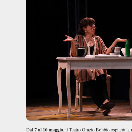
o
p
n
di
o
p
k
7 al 10 maggio
Dal
, il Teatro Orazio Bobbio ospiterà l