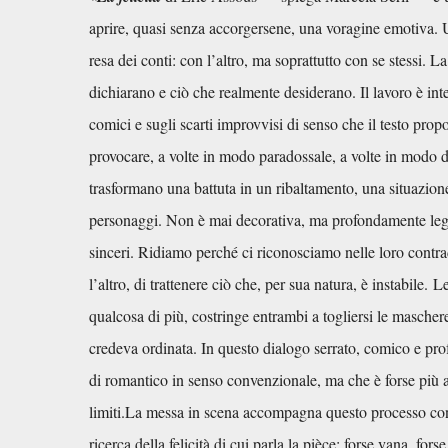
aprire, quasi senza accorgersene, una voragine emotiva. 
resa dei conti: con l’altro, ma soprattutto con se stessi. L
dichiarano e ciò che realmente desiderano. Il lavoro è inte
comici e sugli scarti improvvisi di senso che il testo pro
provocare, a volte in modo paradossale, a volte in modo 
trasformano una battuta in un ribaltamento, una situazion
personaggi. Non è mai decorativa, ma profondamente legata
sinceri. Ridiamo perché ci riconosciamo nelle loro contradd
l’altro, di trattenere ciò che, per sua natura, è instabile.
Le
qualcosa di più, costringe entrambi a togliersi le mascher
credeva ordinata. In questo dialogo serrato, comico e pr
di romantico in senso convenzionale, ma che è forse più a
limiti.
La messa in scena accompagna questo processo con u
ricerca della felicità di cui parla la pièce: forse vana, for