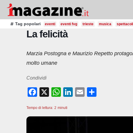
Salta
al
contenuto
Tag popolari
eventi
eventi fvg
trieste
musica
spettacol
La felicità
Marzia Postogna e Maurizio Repetto protagonis
molto umane
Condividi
F
X
W
Li
E
C
a
h
n
m
o
Tempo di lettura:
c
2
minuti
at
k
ail
n
e
s
e
di
b
A
dI
vi