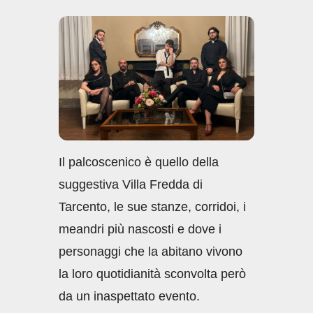
c
at
k
ail
n
e
s
e
di
b
A
dI
vi
o
p
n
di
o
p
k
Il palcoscenico è quello della
suggestiva Villa Fredda di
Tarcento, le sue stanze, corridoi, i
meandri più nascosti e dove i
personaggi che la abitano vivono
la loro quotidianità sconvolta però
da un inaspettato evento.