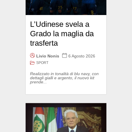
L’Udinese svela a
Grado la maglia da
trasferta
Livio Nonis
6 Agosto 2026
SPORT
Realizzato in tonalità di blu navy, con
dettagli gialli e argento, il nuovo kit
prende...