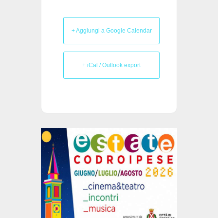
+ Aggiungi a Google Calendar
+ iCal / Outlook export