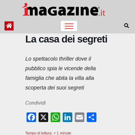
Salta
al
contenuto
La casa dei segreti
Lo spettacolo thriller dove il
pubblico spia le vicende della
famiglia che abita la villa alla
scoperta dei suoi segreti
Condividi
F
X
W
Li
E
C
a
h
n
m
o
Tempo di lettura:
< 1
minute