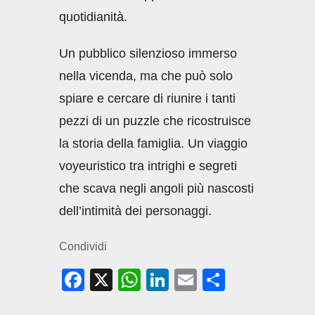
quotidianità.
Un pubblico silenzioso immerso
nella vicenda, ma che può solo
spiare e cercare di riunire i tanti
pezzi di un puzzle che ricostruisce
la storia della famiglia. Un viaggio
voyeuristico tra intrighi e segreti
che scava negli angoli più nascosti
dell’intimità dei personaggi.
Condividi
F
X
W
Li
E
C
a
h
n
m
o