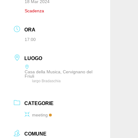
18 Mar 2024
Scadenza
ORA
17:00
LUOGO
Casa della Musica, Cervignano del
Friuli
largo Bradaschia
CATEGORIE
meeting
COMUNE