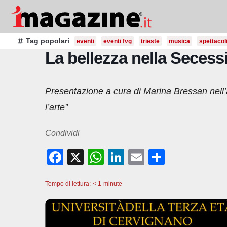
Salta
al
contenuto
Tag popolari
eventi
eventi fvg
trieste
musica
spettacol
La bellezza nella Seces
Presentazione a cura di Marina Bressan nell’a
l’arte”
Condividi
F
X
W
Li
E
C
a
h
n
m
o
Tempo di lettura:
c
< 1
minute
at
k
ail
n
e
s
e
di
b
A
dI
vi