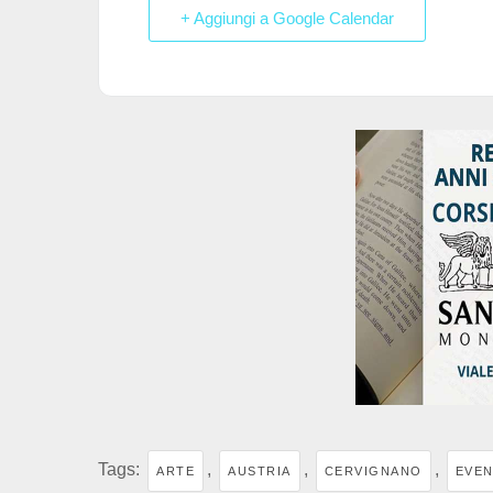
o
p
+ Aggiungi a Google Calendar
k
Tags:
,
,
,
ARTE
AUSTRIA
CERVIGNANO
EVEN