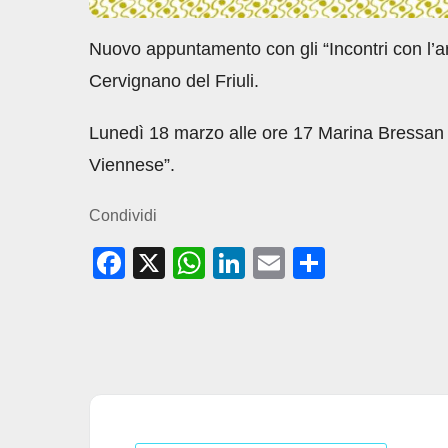
Nuovo appuntamento con gli “Incontri con l’ar
Cervignano del Friuli.
Lunedì 18 marzo alle ore 17 Marina Bressan 
Viennese”.
Condividi
F
X
W
Li
E
C
a
h
n
m
o
c
at
k
ail
n
e
s
e
di
b
A
dI
vi
o
p
n
di