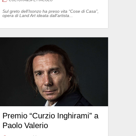
Sul greto dell’Isonzo ha preso vita “Cose di Casa”,
opera di Land Art ideata dall’artista...
Premio “Curzio Inghirami” a
Paolo Valerio