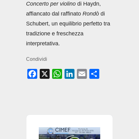
Concerto per violino
di Haydn,
affiancato dal raffinato
Rondò
di
Schubert, un equilibrio perfetto tra
tradizione e freschezza
interpretativa.
Condividi
F
X
W
Li
E
C
a
h
n
m
o
c
at
k
ail
n
e
s
e
di
b
A
dI
vi
o
p
n
di
o
p