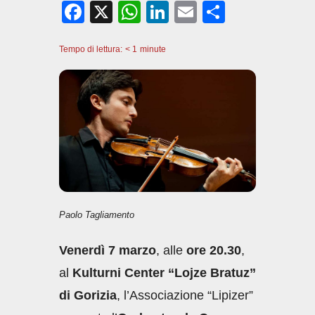
F
X
W
Li
E
C
a
h
n
m
o
Tempo di lettura:
c
< 1
minute
at
k
ail
n
e
s
e
di
b
A
dI
vi
o
p
n
di
o
p
k
Paolo Tagliamento
Venerdì 7 marzo
, alle
ore 20.30
,
al
Kulturni Center “Lojze Bratuz”
di Gorizia
, l’Associazione “Lipizer”