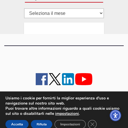
Tutti
gli
articoli
Usiamo i cookie per fornirti la miglior esperienza d'uso e
navigazione sul nostro sito web.
iMagazine
·
contatti e staff
·
lavora con noi
·
Pubblicità
·
note legali e privacy policy
·
Puoi trovare altre informazioni riguardo a quali cookie usiamo
Cookie policy UE
sul sito o disabilitarli nelle
impostazioni
.
iMagazine è un marchio di proprietà di Goliardica Editrice redazione in via Aquileia 64a,
Close GDPR Cookie
Bagnaria Arsa (UD) - P.iva 00559050315
Accetta
Rifiuta
Impostazioni