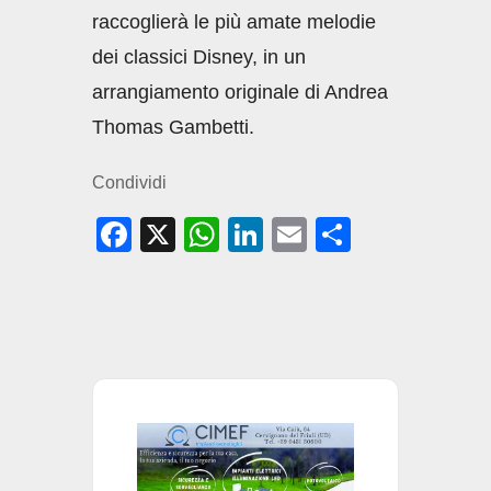
raccoglierà le più amate melodie
dei classici Disney, in un
arrangiamento originale di Andrea
Thomas Gambetti.
Condividi
F
X
W
Li
E
C
a
h
n
m
o
c
at
k
ail
n
e
s
e
di
b
A
dI
vi
o
p
n
di
o
p
k