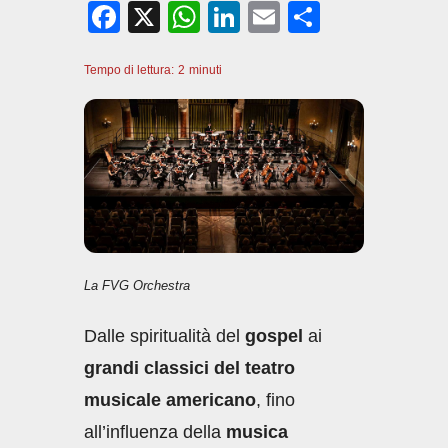
F
X
W
Li
E
C
a
h
n
m
o
Tempo di lettura:
c
2
minuti
at
k
ail
n
e
s
e
di
b
A
dI
vi
o
p
n
di
o
p
k
La FVG Orchestra
Dalle spiritualità del
gospel
ai
grandi classici del teatro
musicale americano
, fino
all’influenza della
musica