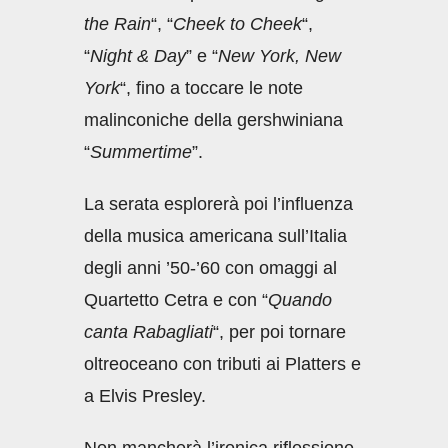
the Rain
“, “
Cheek to Cheek
“,
“
Night & Day
” e “
New York, New
York
“, fino a toccare le note
malinconiche della gershwiniana
“
Summertime
”.
La serata esplorerà poi l’influenza
della musica americana sull’Italia
degli anni ’50-’60 con omaggi al
Quartetto Cetra e con “
Quando
canta Rabagliati
“, per poi tornare
oltreoceano con tributi ai Platters e
a Elvis Presley.
Non mancherà l’ironica riflessione