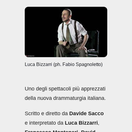
c
at
k
ail
n
e
s
e
di
b
A
dI
vi
o
p
n
di
o
p
k
Luca Bizzarri (ph. Fabio Spagnoletto)
Uno degli spettacoli più apprezzati
della nuova drammaturgia italiana.
Scritto e diretto da
Davide Sacco
e interpretato da
Luca Bizzarri
,