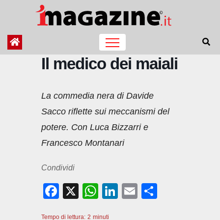
Salta
al
contenuto
Il medico dei maiali
La commedia nera di Davide
Sacco riflette sui meccanismi del
potere. Con Luca Bizzarri e
Francesco Montanari
Condividi
F
X
W
Li
E
C
a
h
n
m
o
Tempo di lettura:
2
minuti