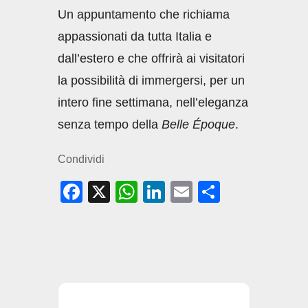
Un appuntamento che richiama
appassionati da tutta Italia e
dall’estero e che offrirà ai visitatori
la possibilità di immergersi, per un
intero fine settimana, nell’eleganza
senza tempo della
Belle Époque
.
Condividi
F
X
W
Li
E
C
a
h
n
m
o
c
at
k
ail
n
e
s
e
di
b
A
dI
vi
o
p
n
di