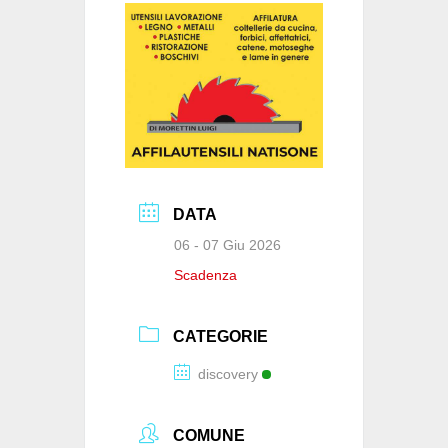
o
p
k
DATA
06 - 07 Giu 2026
Scadenza
CATEGORIE
discovery
COMUNE