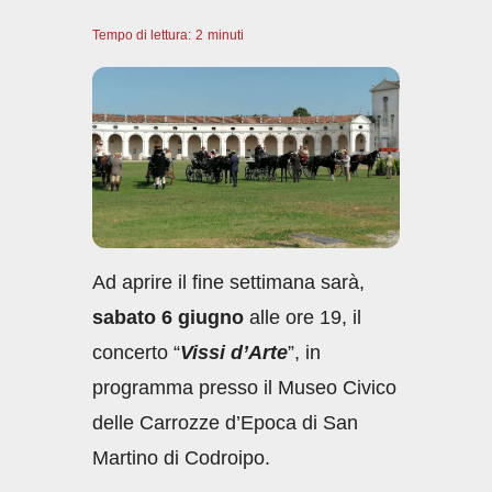
a
h
n
m
o
Tempo di lettura:
c
2
minuti
at
k
ail
n
e
s
e
di
b
A
dI
vi
o
p
n
di
o
p
k
Ad aprire il fine settimana sarà,
sabato 6 giugno
alle ore 19, il
concerto “
Vissi d’Arte
”, in
programma presso il Museo Civico
delle Carrozze d’Epoca di San
Martino di Codroipo.