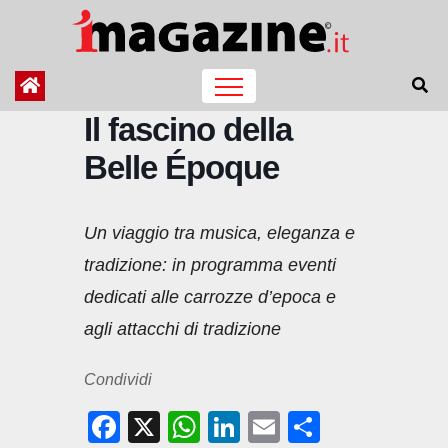
Salta
al
contenuto
Il fascino della
Belle Époque
Un viaggio tra musica, eleganza e
tradizione: in programma eventi
dedicati alle carrozze d’epoca e
agli attacchi di tradizione
Condividi
F
X
W
Li
E
C