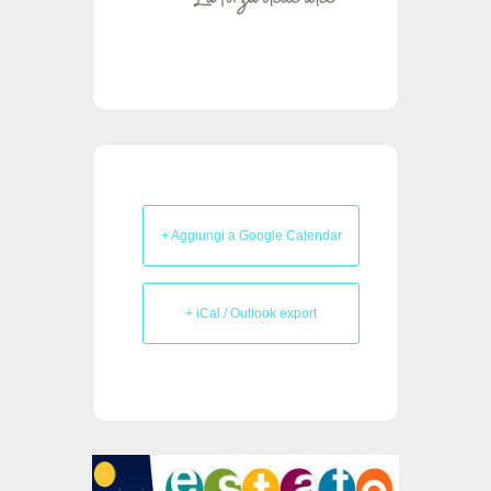
+ Aggiungi a Google Calendar
+ iCal / Outlook export