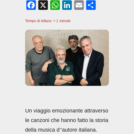
F
X
W
Li
E
C
a
h
n
m
o
Tempo di lettura:
c
< 1
minute
at
k
ail
n
e
s
e
di
b
A
dI
vi
o
p
n
di
o
p
k
Un viaggio emozionante attraverso
le canzoni che hanno fatto la storia
della musica d’’autore italiana.