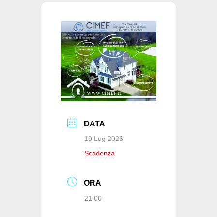
o
p
n
di
o
p
k
DATA
19 Lug 2026
Scadenza
ORA
21:00