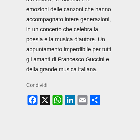
emozioni delle canzoni che hanno
accompagnato intere generazioni,
in un concerto che celebra la
poesia e la musica d’autore. Un
appuntamento imperdibile per tutti
gli amanti di Francesco Guccini e
della grande musica italiana.
Condividi
F
X
W
Li
E
C
a
h
n
m
o
c
at
k
ail
n
e
s
e
di
b
A
dI
vi