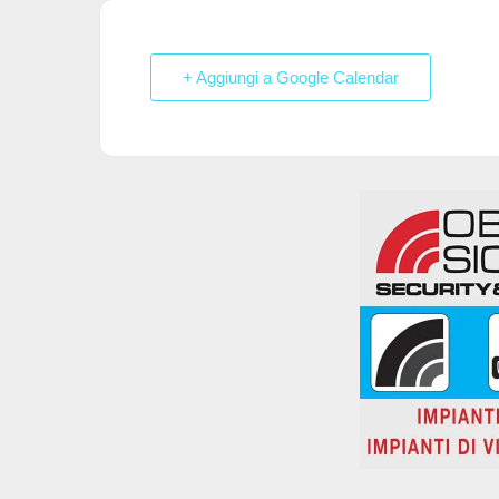
o
p
n
di
o
p
+ Aggiungi a Google Calendar
k