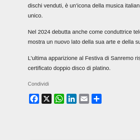
dischi venduti, è un’icona della musica italia
unico.
Nel 2024 debutta anche come conduttrice tele
mostra un nuovo lato della sua arte e della s
L’ultima apparizione al Festiva di Sanremo ris
certificato doppio disco di platino.
Condividi
F
X
W
Li
E
C
a
h
n
m
o
c
at
k
ail
n
e
s
e
di
b
A
dI
vi