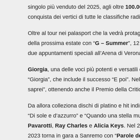
singolo più venduto del 2025, agli oltre
100.0
conquista dei vertici di tutte le classifiche radi
Oltre al tour nei palasport che la vedrà prot
della prossima estate con “
G – Summer
”, 12
due appuntamenti speciali all’Arena di Veron
Giorgia
, una delle voci più potenti e versatil
“Giorgia”, che include il successo “E poi”. N
saprei”, ottenendo anche il Premio della Criti
Da allora colleziona dischi di platino e hit i
“Di sole e d’azzurro” e “Quando una stella mu
Pavarotti
,
Ray Charles
e
Alicia Keys
. Nel 
2023 torna in gara a Sanremo con “
Parole d