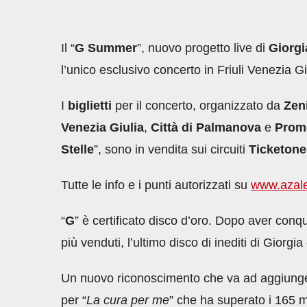
Il “
G Summer
”, nuovo progetto live di
Giorgi
l’unico esclusivo concerto in Friuli Venezia 
I
biglietti
per il concerto, organizzato da
Zeni
Venezia Giulia
,
Città di Palmanova
e
Prom
Stelle
”, sono in vendita sui circuiti
Ticketone
Tutte le info e i punti autorizzati su
www.azale
“
G
” è certificato disco d’oro. Dopo aver conq
più venduti, l’ultimo disco di inediti di Giorg
Un nuovo riconoscimento che va ad aggiungers
per “
La cura per me
” che ha superato i 165 m