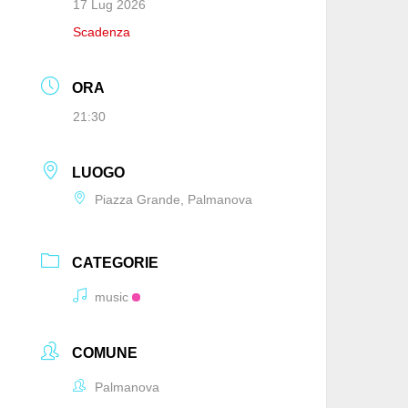
17 Lug 2026
Scadenza
ORA
21:30
LUOGO
Piazza Grande, Palmanova
CATEGORIE
music
COMUNE
Palmanova