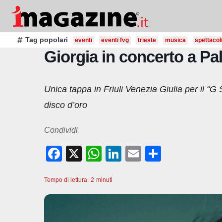
Salta
al
contenuto
Tag popolari
eventi
eventi fvg
trieste
musica
spettacol
Giorgia in concerto a P
Unica tappa in Friuli Venezia Giulia per il “G
disco d’oro
Condividi
F
X
W
Li
E
C
a
h
n
m
o
Tempo di lettura:
c
2
minuti
at
k
ail
n
e
s
e
di
b
A
dI
vi