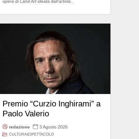
opera di Land Art ideata dall’artista...
Premio “Curzio Inghirami” a
Paolo Valerio
redazione
3 Agosto 2026
CULTURA&SPETTACOLO