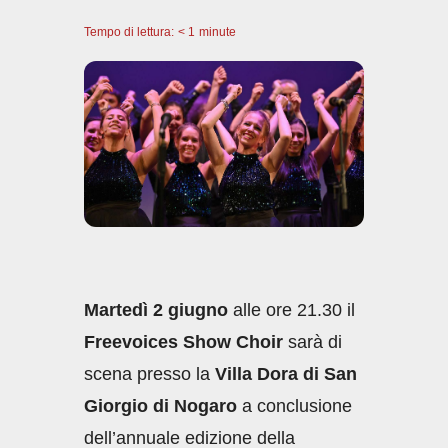
a
h
n
m
o
Tempo di lettura:
c
< 1
minute
at
k
ail
n
e
s
e
di
b
A
dI
vi
o
p
n
di
o
p
k
Martedì 2 giugno
alle ore 21.30 il
Freevoices Show Choir
sarà di
scena presso la
Villa Dora di San
Giorgio di Nogaro
a conclusione
dell’annuale edizione della