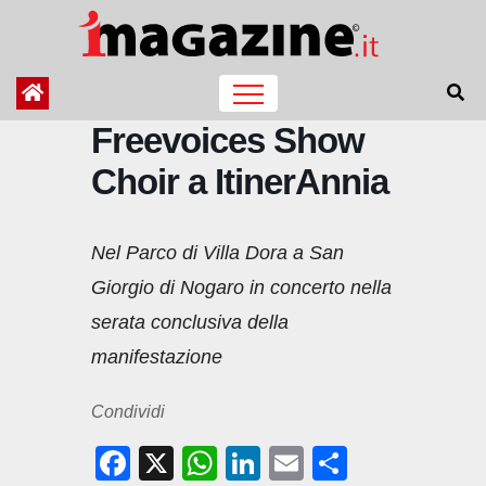
Salta
al
contenuto
Freevoices Show
Choir a ItinerAnnia
Nel Parco di Villa Dora a San
Giorgio di Nogaro in concerto nella
serata conclusiva della
manifestazione
Condividi
F
X
W
Li
E
C