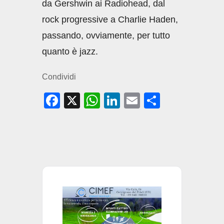
da Gershwin ai Radiohead, dal
rock progressive a Charlie Haden,
passando, ovviamente, per tutto
quanto è jazz.
Condividi
F
X
W
Li
E
C
a
h
n
m
o
c
at
k
ail
n
e
s
e
di
b
A
dI
vi
o
p
n
di
o
p
k