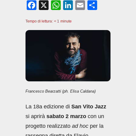
F
X
W
Li
E
C
a
h
n
m
o
Tempo di lettura:
c
< 1
minute
at
k
ail
n
e
s
e
di
b
A
dI
vi
o
p
n
di
o
p
k
Francesco Bearzatti (ph. Elisa Caldana)
La 18a edizione di
San Vito Jazz
si aprirà
sabato 2 marzo
con un
progetto realizzato
ad hoc
per la
rassegna diretta da Flavio