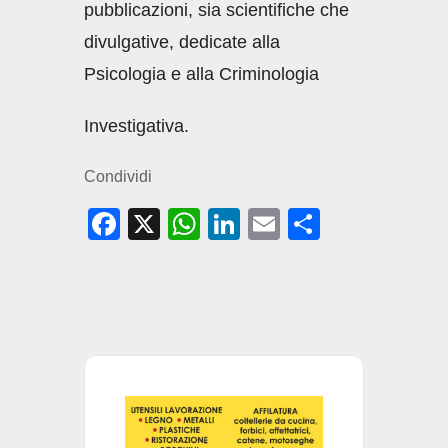
pubblicazioni, sia scientifiche che
divulgative, dedicate alla
Psicologia e alla Criminologia
Investigativa.
Condividi
F
X
W
Li
E
C
a
h
n
m
o
c
at
k
ail
n
e
s
e
di
b
A
dI
vi
o
p
n
di
o
p