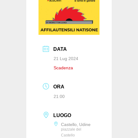
k
DATA
21 Lug 2024
Scadenza
ORA
21:00
LUOGO
Castello, Udine
piazzale del
Castello