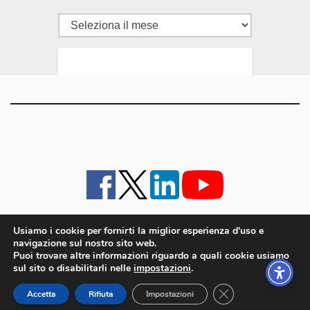
Tutti
gli
articoli
Usiamo i cookie per fornirti la miglior esperienza d'uso e
navigazione sul nostro sito web.
iMagazine
·
contatti e staff
·
lavora con noi
·
Pubblicità
·
note legali e privacy policy
·
Puoi trovare altre informazioni riguardo a quali cookie usiamo
Cookie policy UE
sul sito o disabilitarli nelle
impostazioni
.
iMagazine è un marchio di proprietà di Goliardica Editrice redazione in via Aquileia 64a,
Close GDPR Cookie
Bagnaria Arsa (UD) - P.iva 00559050315
Accetta
Rifiuta
Impostazioni
© 2006 - 2026 Goliardica Editrice