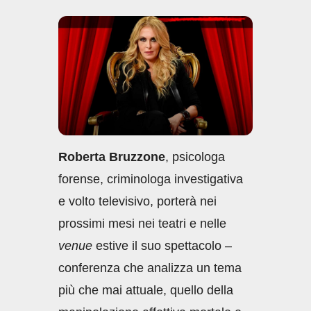
c
at
k
ail
n
e
s
e
di
b
A
dI
vi
o
p
n
di
o
p
k
Roberta Bruzzone
, psicologa
forense, criminologa investigativa
e volto televisivo, porterà nei
prossimi mesi nei teatri e nelle
venue
estive il suo spettacolo –
conferenza che analizza un tema
più che mai attuale, quello della