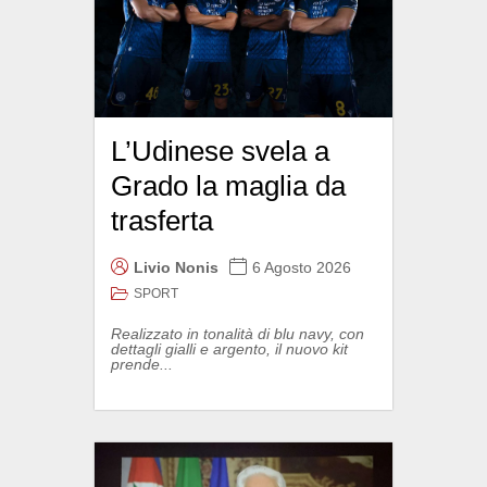
L’Udinese svela a
Grado la maglia da
trasferta
Livio Nonis
6 Agosto 2026
SPORT
Realizzato in tonalità di blu navy, con
dettagli gialli e argento, il nuovo kit
prende...