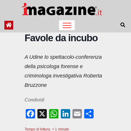
Salta
al
contenuto
Favole da incubo
A Udine lo spettacolo-conferenza
della psicologa forense e
criminologa investigativa Roberta
Bruzzone
Condividi
F
X
W
Li
E
C
a
h
n
m
o
Tempo di lettura:
< 1
minute