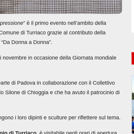
ppressione
” è il primo evento nell’ambito della
Comune di Turriaco grazie al contributo della
s “Da Donna a Donna”.
e di novembre in occasione della Giornata mondiale
rte di Padova in collaborazione con il Collettivo
o Silone di Chioggia e che ha avuto il patrocinio di
ono i loro dipinti e sculture per riflettere sul tema.
ipio di Turriaco
, è visitabile negli orari di apertura