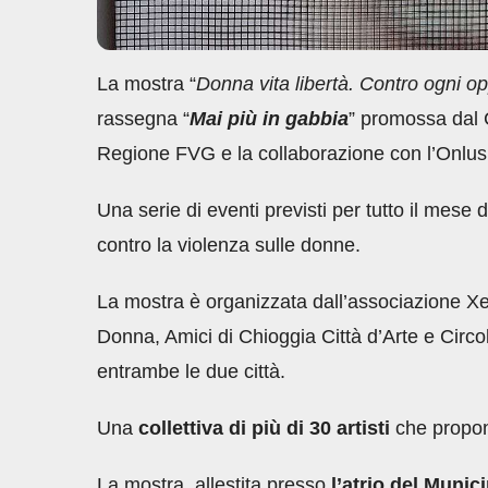
La mostra “
Donna vita libertà. Contro ogni o
rassegna “
Mai più in gabbia
” promossa dal 
Regione FVG e la collaborazione con l’Onlu
Una serie di eventi previsti per tutto il mes
contro la violenza sulle donne.
La mostra è organizzata dall’associazione Xea
Donna, Amici di Chioggia Città d’Arte e Circol
entrambe le due città.
Una
collettiva di più di 30 artisti
che propong
La mostra, allestita presso
l’atrio del Munic