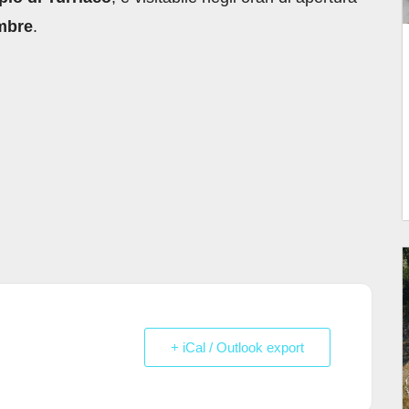
embre
.
+ iCal / Outlook export