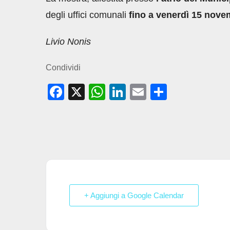
degli uffici comunali
fino a venerdì 15 nov
Livio Nonis
Condividi
F
X
W
Li
E
C
a
h
n
m
o
c
at
k
ail
n
e
s
e
di
b
A
dI
vi
o
p
n
di
o
p
+ Aggiungi a Google Calendar
k