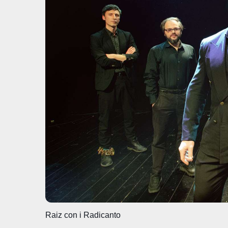
o
p
n
di
o
p
k
Raiz con i Radicanto