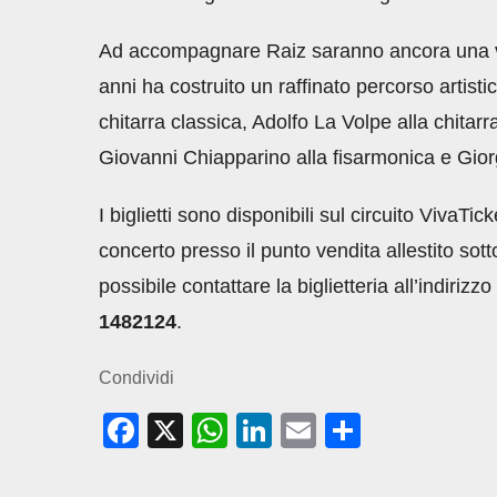
Ad accompagnare Raiz saranno ancora una v
anni ha costruito un raffinato percorso artist
chitarra classica, Adolfo La Volpe alla chitar
Giovanni Chiapparino alla fisarmonica e Giorg
I biglietti sono disponibili sul circuito VivaTic
concerto presso il punto vendita allestito sotto
possibile contattare la biglietteria all’indirizzo
1482124
.
Condividi
F
X
W
Li
E
C
a
h
n
m
o