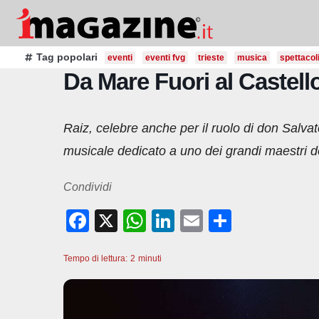
Salta
al
contenuto
Tag popolari
eventi
eventi fvg
trieste
musica
spettacol
Da Mare Fuori al Castell
Raiz, celebre anche per il ruolo di don Salvat
musicale dedicato a uno dei grandi maestri 
Condividi
F
X
W
Li
E
C
a
h
n
m
o
Tempo di lettura:
c
2
minuti
at
k
ail
n
e
s
e
di
b
A
dI
vi