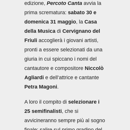
edizione,
Percoto Canta
avvia la
prima scrematura:
sabato 30 e
domenica 31 maggio
, la
Casa
della Musica
di
Cervignano del
Friuli
accoglierà i giovani artisti,
pronti a essere selezionati da una
giuria in cui spiccano i nomi del
cantautore e compositore
Niccolò
Agliardi
e dell’attrice e cantante
Petra Magoni
.
A loro il compito di
selezionare i
25 semifinalisti
, che si
avvicineranno sempre più al sogno
finale: salire sul primo gradino del