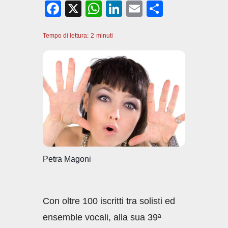
F
X
W
Li
E
C
a
h
n
m
o
Tempo di lettura:
c
2
minuti
at
k
ail
n
e
s
e
di
b
A
dI
vi
o
p
n
di
o
p
k
Petra Magoni
Con oltre 100 iscritti tra solisti ed
ensemble vocali, alla sua 39ª