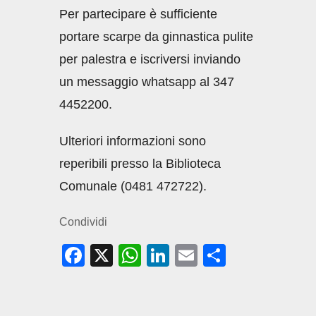
Per partecipare è sufficiente
portare scarpe da ginnastica pulite
per palestra e iscriversi inviando
un messaggio whatsapp al 347
4452200.
Ulteriori informazioni sono
reperibili presso la Biblioteca
Comunale (0481 472722).
Condividi
F
X
W
Li
E
C
a
h
n
m
o
c
at
k
ail
n