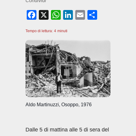
Condividi
F
X
W
Li
E
C
a
h
n
m
o
Tempo di lettura:
c
4
minuti
at
k
ail
n
e
s
e
di
b
A
dI
vi
o
p
n
di
o
p
k
Aldo Martinuzzi, Osoppo, 1976
Dalle 5 di mattina alle 5 di sera del