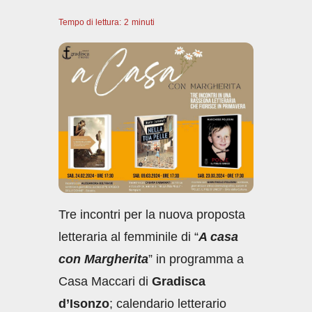
a
h
n
m
o
Tempo di lettura:
c
2
minuti
at
k
ail
n
e
s
e
di
b
A
dI
vi
o
p
n
di
o
p
k
Tre incontri per la nuova proposta
letteraria al femminile di “
A casa
con Margherita
” in programma a
Casa Maccari di
Gradisca
d’Isonzo
; calendario letterario