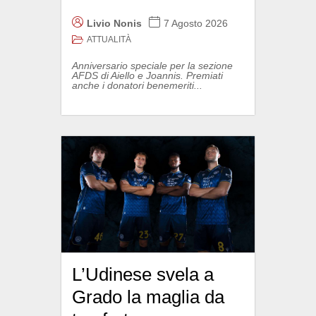
Livio Nonis
7 Agosto 2026
ATTUALITÀ
Anniversario speciale per la sezione
AFDS di Aiello e Joannis. Premiati
anche i donatori benemeriti...
L’Udinese svela a
Grado la maglia da