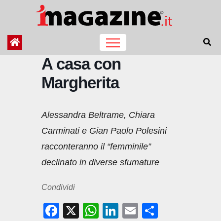
Salta
al
contenuto
A casa con
Margherita
Alessandra Beltrame, Chiara
Carminati e Gian Paolo Polesini
racconteranno il “femminile”
declinato in diverse sfumature
Condividi
F
X
W
Li
E
C