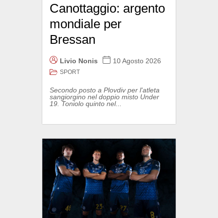
Canottaggio: argento
mondiale per
Bressan
Livio Nonis
10 Agosto 2026
SPORT
Secondo posto a Plovdiv per l'atleta
sangiorgino nel doppio misto Under
19. Toniolo quinto nel...