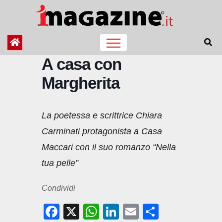
Salta
al
contenuto
A casa con
Margherita
La poetessa e scrittrice Chiara
Carminati protagonista a Casa
Maccari con il suo romanzo “Nella
tua pelle”
Condividi
F
X
W
Li
E
C