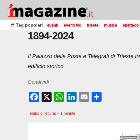
Salta
al
contenuto
Tag popolari
eventi
eventi fvg
trieste
musica
spettacol
1894-2024
Il Palazzo delle Poste e Telegrafi di Trieste tra
edificio storico
Condividi
F
X
W
Li
E
C
a
h
n
m
o
Tempo di lettura:
c
< 1
minute
at
k
ail
n
e
s
e
di
b
A
dI
vi