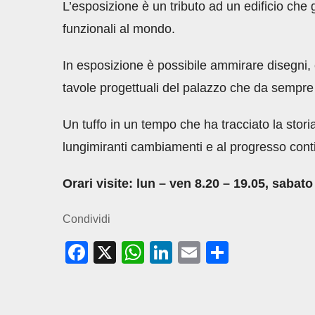
L’esposizione è un tributo ad un edificio che g
funzionali al mondo.
In esposizione è possibile ammirare disegni, ca
tavole progettuali del palazzo che da sempre
Un tuffo in un tempo che ha tracciato la storia
lungimiranti cambiamenti e al progresso conti
Orari visite: lun – ven 8.20 – 19.05, sabato
Condividi
F
X
W
Li
E
C
a
h
n
m
o
c
at
k
ail
n