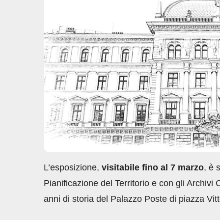
o
p
n
di
o
p
k
L’esposizione,
visitabile fino al 7 marzo
, è 
Pianificazione del Territorio e con gli Archiv
anni di storia del Palazzo Poste di piazza Vi